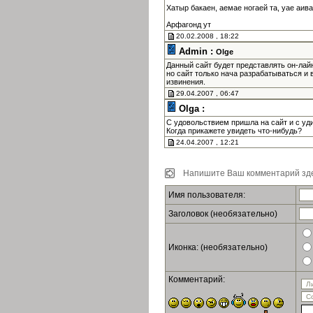
Хатыр бакаен, аемае ногаей та, уае аив
Арфагонд ут
20.02.2008 , 18:22
Admin :
Olge
Данный сайт будет представлять он-лай
но сайт только нача разрабатываться и 
извинения.
29.04.2007 , 06:47
Olga :
С удовольствием пришла на сайт и с уд
Когда прикажете увидеть что-нибудь?
24.04.2007 , 12:21
Напишите Ваш комментарий зде
Имя пользователя:
Заголовок (необязательно)
Иконка: (необязательно)
Комментарий: