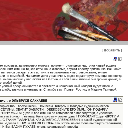
[ Добавить ]
Там призывы, за которые я молюсь, потому что слишком часто на нашей родине
блениям именно те, кто истинно, с любовью, служат своему призванию. Ваш сайт
о пытается раскрыть эту истину, а не заниматься пустозвонством, тупым
 ли не помойкой. На самом деле у нас очень редко подают руку помощи, но всегда
, очень многие у нас любят не Осетию, а себя в ней, именно они громко кричат, а
ая любой ценой.
усилий среда очищается и светлеет, а национальный колорит будет именно
не злобу, зависть и ненависть. Спасибо вам! Привет Ростику и Мадине Тезиевой.
пис :
о ЭЛЬБРУСЕ САККАЕВЕ
творчество... восхищаюсь... мы всем Питером и молодые художники берём
вот, ОСЕТИНЫ, ХВАТИТ ЗАВИСТИ... УВЕКОВЕЧЬТЕ ЕГО ИМЯ... ОН ПОДАРИЛ
У УАСТЫРДЖИ и все именно её копировали в последствии, а Дзантиев
о все всё знают... не надо быть трусами- жизнь одна!!! ПОМОГАЙТЕ друг-ДРУГУ, А
 С ТАКИМ ТАЛАНТАМ. КАК ЭЛЬБРУС АЛЕЕКСЕЕВИЧ, с такой художественной
ного Бедоева ГЕНИЯ и ПРОФЕССОРА- это, чтобы на его фоне выглядеть талантами,
!!! И Вы, ВАДИМ ПУХАЕВ, очень талантливый- вперёд!!!