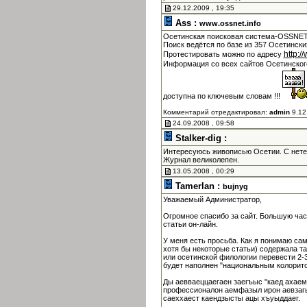
29.12.2009 , 19:35
Ass :
www.ossnet.info
Осетинская поисковая система-OSSNET 
Поиск ведётся по базе из 357 Осетински
http:/
Протестировать можно по адресу
Информация со всех сайтов Осетинско
доступна по ключевым словам !!!
Комментарий отредактировал:
admin
9.12
24.09.2008 , 09:58
Stalker-dig :
Интересуюсь живописью Осетии. С нет
Журнал великолепен.
13.05.2008 , 00:29
Tamerlan :
bujnyg
Уважаемый Администратор,
Огромное спасибо за сайт. Большую час
статьи он-лайн.
У меня есть просьба. Как я понимаю са
хотя бы некоторые статьи) содержала т
или осетинской филологии перевести 2-3
будет наполнен "национальным колорито
Ды аевваеццаегаен заегъыс "каед ахаем
профессионалон аемфазыл ирон аевзагы
саеххаест каендзысты ацы хъуыддаег.