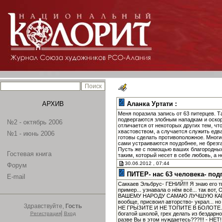
АРХИВ
Аланка Уртати :
Меня поразила запись от 63 питерцев. 
подвергаются злобным нападкам и оскор
№2 - октябрь 2006
отличается от некоторых других тем, чт
хвастовством, а случается служить едва
№1 - июнь 2006
готовы сделать противоположное. Многие
сами устраиваются поудобнее, не брезг
Пусть же с помощью ваших благородных 
Гостевая книга
таким, который несет в себе любовь, а 
30.06.2012 , 07:44
Форум
ПИТЕР- нас 63 человека- под
E-mail
Саккаев Эльбрус- ГЕНИЙ!!! Я знаю его 
пример... узнавала о нём всё... так 
ВАШЕМУ НАРОДУ САМАЮ ЛУЧШУЮ КАРТИН
вообще, присвоил авторство- украл... н
Здравствуйте,
Гость
НЕ ГРЫЗИТЕ И НЕ ТОПИТЕ В БОЛОТЕ...
|
Регистрация
Вход
богатой школой, грех делать из бездар
разве Вы в этом нуждаетесь???!!! - НЕТ