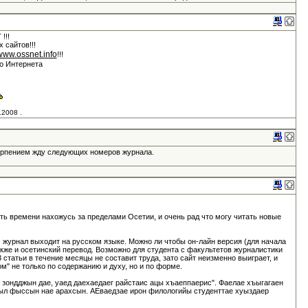
!!!
х сайтов!!!
/www.ossnet.info
!!!
го Интернета
.2008 .
ерпением жду следующих номеров журнала.
ть времени нахожусь за пределами Осетии, и очень рад что могу читать новые
м журнал выходит на русском языке. Можно ли чтобы он-лайн версия (для начала
акже и осетинский перевод. Возможно для студента с факультетов журналистики
 статьи в течение месяцы не составит труда, зато сайт неизменно выиграет, и
м" не только по содержанию и духу, но и по форме.
 зондджын дае, уаед даехаедаег райстаис ацы хъаеппаерис". Фаелае хъыгагаен
л фыссын нае арахсын. АЕваедзае ирон филологийы студенттае хуыздаер