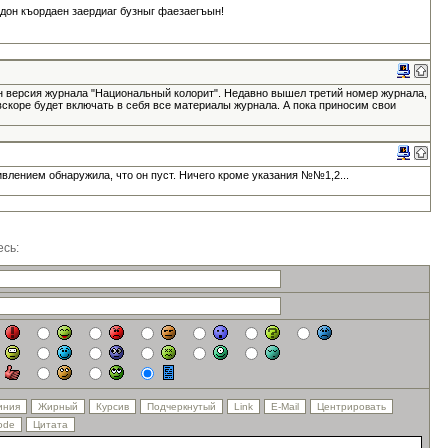
адон къордаен заердиаг бузныг фаезаегъын!
н версия журнала "Национальный колорит". Недавно вышел третий номер журнала,
вскоре будет включать в себя все материалы журнала. А пока приносим свои
ивлением обнаружила, что он пуст. Ничего кроме указания №№1,2...
сь: