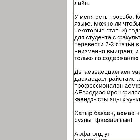
лайн.
У меня есть просьба. 
языке. Можно ли чтобы
некоторые статьи) сод
для студента с факуль
перевести 2-3 статьи в
неизменно выиграет, и
только по содержанию 
Ды аевваеццаегаен зае
даехаедаег райстаис 
профессионалон аемф
АЕваедзае ирон филол
каендзысты ацы хъуыд
Хатыр бакаен, аемае н
бузныг фаезаегъын!
Арфагонд ут