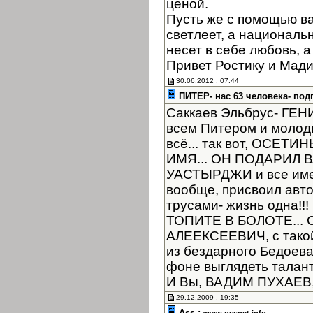
ценой.
Пусть же с помощью в
светлеет, а националь
несет в себе любовь, а
Привет Ростику и Мад
30.06.2012 , 07:44
ПИТЕР- нас 63 человека- под
Саккаев Эльбрус- ГЕНИЙ
всем Питером и молоды
всё... так вот, ОСЕТ
ИМЯ... ОН ПОДАРИЛ
УАСТЫРДЖИ и все имен
вообще, присвоил автор
трусами- жизнь одна!
ТОПИТЕ В БОЛОТЕ... 
АЛЕЕКСЕЕВИЧ, с такой
из бездарного Бедоев
фоне выглядеть таланта
И Вы, ВАДИМ ПУХАЕВ, 
29.12.2009 , 19:35
Ass :