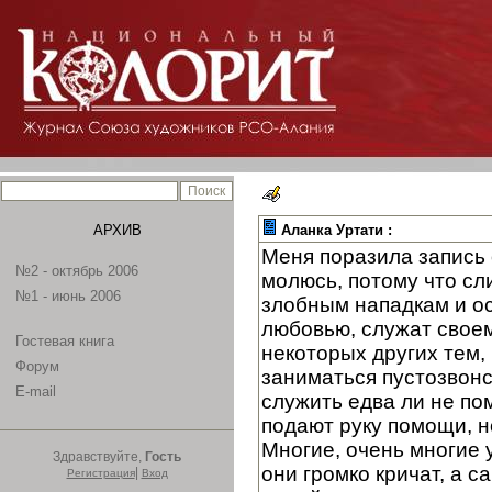
АРХИВ
Аланка Уртати :
Меня поразила запись 
№2 - октябрь 2006
молюсь, потому что сл
№1 - июнь 2006
злобным нападкам и ос
любовью, служат своем
Гостевая книга
некоторых других тем, 
Форум
заниматься пустозвонс
E-mail
служить едва ли не по
подают руку помощи, н
Многие, очень многие у
Здравствуйте,
Гость
они громко кричат, а 
|
Регистрация
Вход