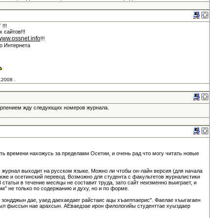
!!!
х сайтов!!!
/www.ossnet.info
!!!
го Интернета
.2008 .
ерпением жду следующих номеров журнала.
ть времени нахожусь за пределами Осетии, и очень рад что могу читать новые
м журнал выходит на русском языке. Можно ли чтобы он-лайн версия (для начала
акже и осетинский перевод. Возможно для студента с факультетов журналистики
 статьи в течение месяцы не составит труда, зато сайт неизменно выиграет, и
м" не только по содержанию и духу, но и по форме.
 зондджын дае, уаед даехаедаег райстаис ацы хъаеппаерис". Фаелае хъыгагаен
л фыссын нае арахсын. АЕваедзае ирон филологийы студенттае хуыздаер