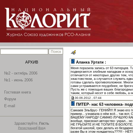
АРХИВ
Аланка Уртати :
Меня поразила запись от 63 питерцев. 
подвергаются злобным нападкам и оскор
№2 - октябрь 2006
отличается от некоторых других тем, чт
хвастовством, а случается служить едва
№1 - июнь 2006
готовы сделать противоположное. Многие
сами устраиваются поудобнее, не брезг
Пусть же с помощью ваших благородных 
Гостевая книга
таким, который несет в себе любовь, а 
30.06.2012 , 07:44
Форум
ПИТЕР- нас 63 человека- под
E-mail
Саккаев Эльбрус- ГЕНИЙ!!! Я знаю его 
пример... узнавала о нём всё... так 
ВАШЕМУ НАРОДУ САМАЮ ЛУЧШУЮ КАРТИН
вообще, присвоил авторство- украл... н
Здравствуйте,
Гость
НЕ ГРЫЗИТЕ И НЕ ТОПИТЕ В БОЛОТЕ...
|
Регистрация
Вход
богатой школой, грех делать из бездар
разве Вы в этом нуждаетесь???!!! - НЕТ