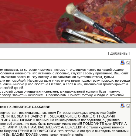
[ Добавить ]
Там призывы, за которые я молюсь, потому что слишком часто на нашей родине
блениям именно те, кто истинно, с любовью, служат своему призванию. Ваш сайт
о пытается раскрыть эту истину, а не заниматься пустозвонством, тупым
 ли не помойкой. На самом деле у нас очень редко подают руку помощи, но всегда
, очень многие у нас любят не Осетию, а себя в ней, именно они громко кричат, а
ая любой ценой.
усилий среда очищается и светлеет, а национальный колорит будет именно
не злобу, зависть и ненависть. Спасибо вам! Привет Ростику и Мадине Тезиевой.
пис :
о ЭЛЬБРУСЕ САККАЕВЕ
творчество... восхищаюсь... мы всем Питером и молодые художники берём
вот, ОСЕТИНЫ, ХВАТИТ ЗАВИСТИ... УВЕКОВЕЧЬТЕ ЕГО ИМЯ... ОН ПОДАРИЛ
У УАСТЫРДЖИ и все именно её копировали в последствии, а Дзантиев
о все всё знают... не надо быть трусами- жизнь одна!!! ПОМОГАЙТЕ друг-ДРУГУ, А
 С ТАКИМ ТАЛАНТАМ. КАК ЭЛЬБРУС АЛЕЕКСЕЕВИЧ, с такой художественной
ного Бедоева ГЕНИЯ и ПРОФЕССОРА- это, чтобы на его фоне выглядеть талантами,
!!! И Вы, ВАДИМ ПУХАЕВ, очень талантливый- вперёд!!!