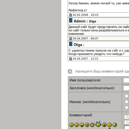
Хатыр бакаен, аемае ногаей та, уае аив
Арфагонд ут
20.02.2008 , 18:22
Admin :
Olge
Данный сайт будет представлять он-лай
но сайт только нача разрабатываться и 
извинения.
29.04.2007 , 06:47
Olga :
С удовольствием пришла на сайт и с уд
Когда прикажете увидеть что-нибудь?
24.04.2007 , 12:21
Напишите Ваш комментарий зде
Имя пользователя:
Заголовок (необязательно)
Иконка: (необязательно)
Комментарий: