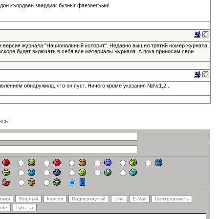
адон къордаен заердиаг бузныг фаезаегъын!
н версия журнала "Национальный колорит". Недавно вышел третий номер журнала,
вскоре будет включать в себя все материалы журнала. А пока приносим свои
ивлением обнаружила, что он пуст. Ничего кроме указания №№1,2...
сь: