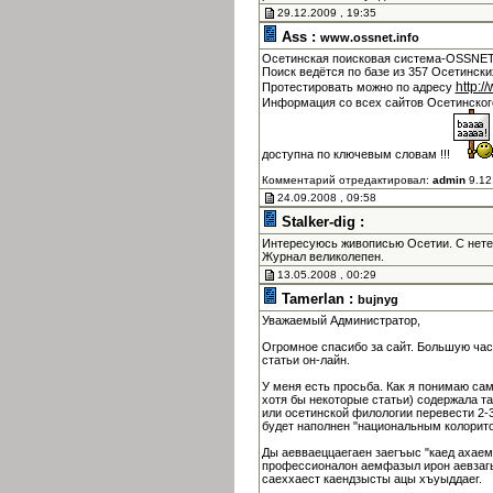
29.12.2009 , 19:35
Ass :
www.ossnet.info
Осетинская поисковая система-OSSNET 
Поиск ведётся по базе из 357 Осетински
http:/
Протестировать можно по адресу
Информация со всех сайтов Осетинско
доступна по ключевым словам !!!
Комментарий отредактировал:
admin
9.12
24.09.2008 , 09:58
Stalker-dig :
Интересуюсь живописью Осетии. С нет
Журнал великолепен.
13.05.2008 , 00:29
Tamerlan :
bujnyg
Уважаемый Администратор,
Огромное спасибо за сайт. Большую час
статьи он-лайн.
У меня есть просьба. Как я понимаю са
хотя бы некоторые статьи) содержала т
или осетинской филологии перевести 2-3
будет наполнен "национальным колорито
Ды аевваеццаегаен заегъыс "каед ахаем
профессионалон аемфазыл ирон аевзагы
саеххаест каендзысты ацы хъуыддаег.