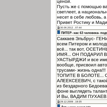
ценой.
Пусть же с помощью в
светлеет, а националь
несет в себе любовь, а
Привет Ростику и Мад
30.06.2012 , 07:44
ПИТЕР- нас 63 человека- под
Саккаев Эльбрус- ГЕНИЙ
всем Питером и молоды
всё... так вот, ОСЕТ
ИМЯ... ОН ПОДАРИЛ
УАСТЫРДЖИ и все имен
вообще, присвоил автор
трусами- жизнь одна!
ТОПИТЕ В БОЛОТЕ... 
АЛЕЕКСЕЕВИЧ, с такой
из бездарного Бедоев
фоне выглядеть таланта
И Вы, ВАДИМ ПУХАЕВ, 
29.12.2009 , 19:35
Ass :