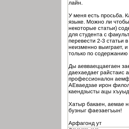
лайн.
У меня есть просьба. 
языке. Можно ли чтобы
некоторые статьи) сод
для студента с факуль
перевести 2-3 статьи в
неизменно выиграет, и
только по содержанию 
Ды аевваеццаегаен зае
даехаедаег райстаис 
профессионалон аемф
АЕваедзае ирон филол
каендзысты ацы хъуыд
Хатыр бакаен, аемае н
бузныг фаезаегъын!
Арфагонд ут