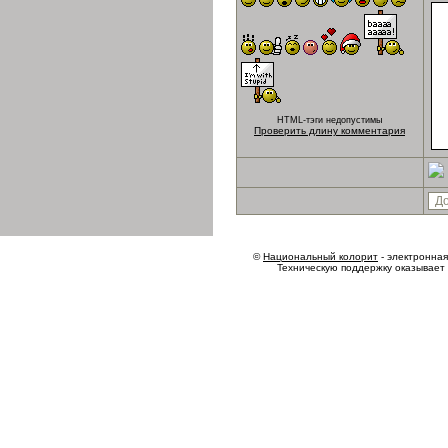
HTML-тэги недопустимы
Проверить длину комментария
©
Национальный колорит
- электронная 
Техническую поддержку оказывает