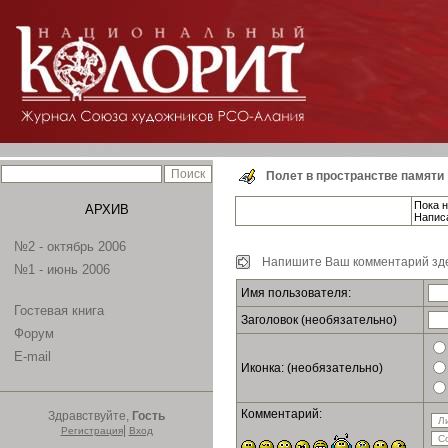
Полет в пространстве памяти
Пока н
АРХИВ
Напис
№2 - октябрь 2006
Напишите Ваш комментарий зде
№1 - июнь 2006
Имя пользователя:
Гостевая книга
Заголовок (необязательно)
Форум
E-mail
Иконка: (необязательно)
Комментарий:
Здравствуйте,
Гость
|
Регистрация
Вход