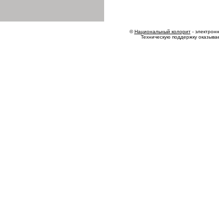
©
Национальный колорит
- электронн
Техническую поддержку оказыва