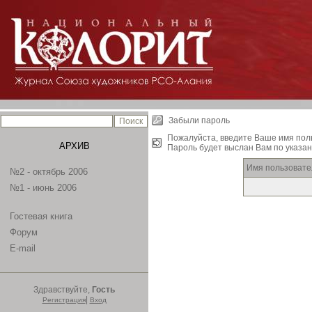
Забыли пароль
Пожалуйста, введите Ваше имя пол
АРХИВ
Пароль будет выслан Вам по указан
Имя пользовате
№2 - октябрь 2006
№1 - июнь 2006
Гостевая книга
Форум
E-mail
Здравствуйте,
Гость
|
Регистрация
Вход