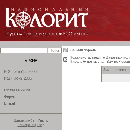
Забыли пароль
Пожалуйста, введите Ваше имя пол
АРХИВ
Пароль будет выслан Вам по указан
Имя пользовате
№2 - октябрь 2006
№1 - июнь 2006
Гостевая книга
Форум
E-mail
Здравствуйте,
Гость
|
Регистрация
Вход