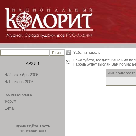
Забыли пароль
Пожалуйста, введите Ваше имя пол
АРХИВ
Пароль будет выслан Вам по указан
Имя пользовате
№2 - октябрь 2006
№1 - июнь 2006
Гостевая книга
Форум
E-mail
Здравствуйте,
Гость
|
Регистрация
Вход