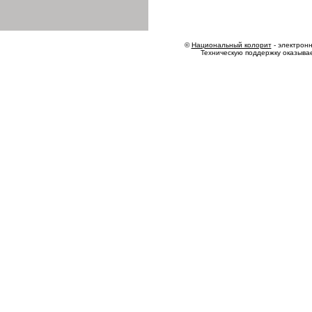
©
Национальный колорит
- электронн
Техническую поддержку оказыва