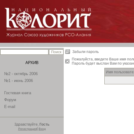
Забыли пароль
Пожалуйста, введите Ваше имя пол
АРХИВ
Пароль будет выслан Вам по указан
Имя пользовате
№2 - октябрь 2006
№1 - июнь 2006
Гостевая книга
Форум
E-mail
Здравствуйте,
Гость
|
Регистрация
Вход