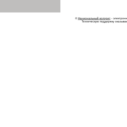
©
Национальный колорит
- электронн
Техническую поддержку оказыва